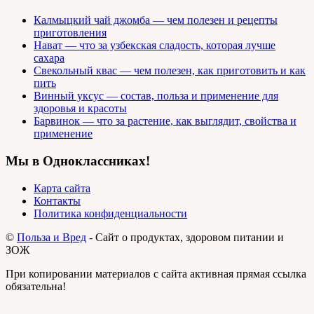
Калмыцкий чай джомба — чем полезен и рецепты
приготовления
Нават — что за узбекская сладость, которая лучше
сахара
Свекольный квас — чем полезен, как приготовить и как
пить
Винный уксус — состав, польза и применение для
здоровья и красоты
Барвинок — что за растение, как выглядит, свойства и
применение
Мы в Одноклассниках!
Карта сайта
Контакты
Политика конфиденциальности
©
Польза и Вред
- Сайт о продуктах, здоровом питании и
ЗОЖ
При копировании материалов с сайта активная прямая ссылка
обязательна!