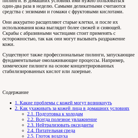
пилинги. В домашних условиях ими нужно пользоваться
один-два раза в неделю. Самыми деликатными считаются
средства с энзимами и гомажи с фруктовыми кислотами.
Они аккуратно расщепляют старые клетки, и после их
использования кожа выглядит более свежей и сияющей.
Скрабы с абразивными частицами стоит применять с
осторожностью, так как они могут вызывать раздражение
кожи.
Существуют также профессиональные пилинги, запускающие
фундаментальные омолаживающие процессы. Например,
химические пилинги на основе концентрированных
стабилизированных кислот или лазерные.
Содержание
1.
Какие проблемы с кожей могут возникнуть
2.
Как ухаживать за кожей лица в домашних условиях
2.1.
Подготовка к холодам
2.2.
Всегда полезное увлажнение
2.3.
Нейтрализовать оксиданты
2.4.
Питательная среда
2.5.
Глоток воздуха