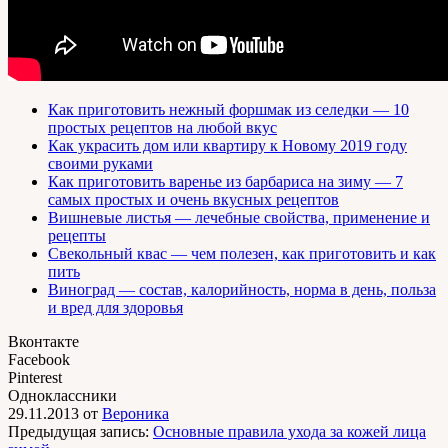
Как приготовить нежный форшмак из селедки — 10
простых рецептов на любой вкус
Как украсить дом или квартиру к Новому 2019 году
своими руками
Как приготовить варенье из барбариса на зиму — 7
самых простых и очень вкусных рецептов
Вишневые листья — лечебные свойства, применение и
рецепты
Свекольный квас — чем полезен, как приготовить и как
пить
Виноград — состав, калорийность, норма в день, польза
и вред для здоровья
Вконтакте
Facebook
Pinterest
Одноклассники
29.11.2013
от
Вероника
Предыдущая запись:
Основные правила ухода за кожей лица