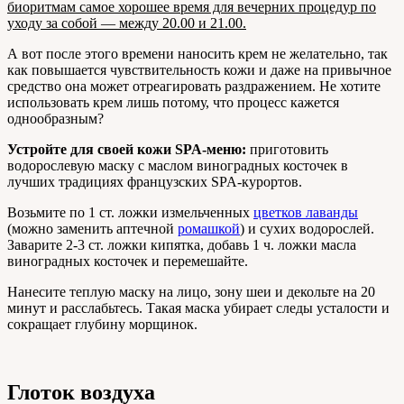
биоритмам самое хорошее время для вечерних процедур по
уходу за собой — между 20.00 и 21.00.
А вот после этого времени наносить крем не желательно, так
как повышается чувствительность кожи и даже на привычное
средство она может отреагировать раздражением. Не хотите
использовать крем лишь потому, что процесс кажется
однообразным?
Устройте для своей кожи SPA-меню:
приготовить
водорослевую маску с маслом виноградных косточек в
лучших традициях французских SPA-курортов.
Возьмите по 1 ст. ложки измельченных
цветков лаванды
(можно заменить аптечной
ромашкой
)
и сухих водорослей.
Заварите 2-3 ст. ложки кипятка, добавь 1 ч. ложки масла
виноградных косточек и перемешайте.
Нанесите теплую маску на лицо, зону шеи и декольте на 20
минут и расслабьтесь. Такая маска убирает следы усталости и
сокращает глубину морщинок.
Глоток воздуха