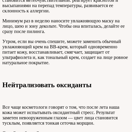
становится метеочувствительной: реагирует краснотой и
высыпаниями на перепад температуры, развивается ее
склонность к аллергии.
Минимум раз в неделю наносите увлажняющую маску на
лицо, шею и зону декольте. Чтобы она впиталась, делайте ее
сразу после пилинга.
Утром, если вы очень спешите, можете заменить обычный
увлажняющий крем на ВВ-крем
,
который одновременно
питает кожу, восстанавливает, смягчает, защищает от
ультрафиолета и, как тональный крем, создает на лице ровное
натуральное покрытие.
Нейтрализовать оксиданты
Все чаще косметологи говорят о том, что после лета наша
кожа может испытывать оксидантный стресс. Результат
заметен невооруженным глазом — цвет лица становится
тусклым, появляется тонкая сеточка морщин.