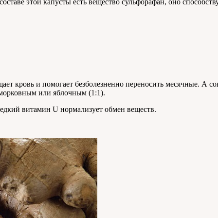
В составе этой капусты есть вещество сульфорафан, оно способ
щает кровь и помогает безболезненно переносить месячные. А с
 морковным или яблочным (1:1).
редкий витамин U нормализует обмен веществ.