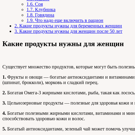
1.6.
Соя
1.7.
Клубника
1.8.
Говядина
1.9.
Что надо еще включить в рацион
2.
Какие продукты нужны для беременных женщин
3.
Какие продукты нужны для женщин после 50 лет
Какие продукты нужны для женщин
Существует множество продуктов, которые могут быть полезн
1.
Фрукты и овощи — богатые антиоксидантами и витаминами, 
(шпинат, брокколи), морковь и сладкий перец.
2.
Богатая Омега-3 жирными кислотами, рыба, такая как лосось,
3.
Цельнозерновые продукты — полезные для здоровья кожи и во
4.
Богатые полезными жирными кислотами, витаминами и минера
способствовать здоровью кожи и волос.
5.
Богатый антиоксидантами, зеленый чай может помочь улучши