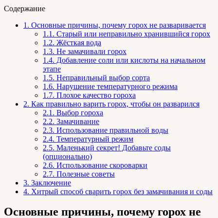
Содержание
1.
Основные причины, почему горох не разваривается
1.1.
Старый или неправильно хранившийся горох
1.2.
Жёсткая вода
1.3.
Не замачивали горох
1.4.
Добавление соли или кислоты на начальном
этапе
1.5.
Неправильный выбор сорта
1.6.
Нарушение температурного режима
1.7.
Плохое качество гороха
2.
Как правильно варить горох, чтобы он разварился
2.1.
Выбор гороха
2.2.
Замачивание
2.3.
Использование правильной воды
2.4.
Температурный режим
2.5.
Маленький секрет! Добавьте соды
(опционально)
2.6.
Использование скороварки
2.7.
Полезные советы
3.
Заключение
4.
Хитрый способ сварить горох без замачивания и соды
Основные причины, почему горох не