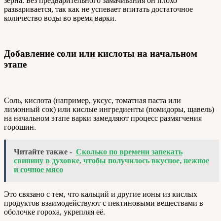
зерна. Без предварительного замачивания он плохо
разваривается, так как не успевает впитать достаточное
количество воды во время варки.
Добавление соли или кислоты на начальном
этапе
Соль, кислота (например, уксус, томатная паста или
лимонный сок) или кислые ингредиенты (помидоры, щавель)
на начальном этапе варки замедляют процесс размягчения
горошин.
Читайте также -
Сколько по времени запекать
свинину в духовке, чтобы получилось вкусное, нежное
и сочное мясо
Это связано с тем, что кальций и другие ионы из кислых
продуктов взаимодействуют с пектиновыми веществами в
оболочке гороха, укрепляя её.