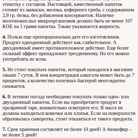
этикетку с составом. Настоящий, качественный напиток
готовят из закваски, молока, кефирного гриба, с содержанием
2,9 гр. белка, без добавления консервантов. Наличие
молочнокислых микроорганизмов должно быть не менее 107
КОЕ на 1 грамм напитка. Также указывается жирность.
4.
Польза еще пропорциональна дате его изготовления.
Продукт однодневный действует как слабительное. А
двухдневный имеет противоположное действие. Еще более
сильный эффект принадлежит трехдневному. Но его можно
употреблять не всем.
5.
Не стоит покупать напиток, который находился в магазине
свыше 7 суток. В нем концентрация алкоголя может быть до 7
процентов, а количество полезных бактерий многократно
снижается.
6.
В летнюю погоду необходимо покупать только одно- или
двухдневный напиток. Если вы приобретаете продукт в
прозрачной таре, внимательно осмотрите его. В массе не
должны находиться комочки или хлопья. Если на поверхности
образовалась сыворотка, стоит отказаться от такого продукта.
7.
Срок хранения составляет не более 10 дней! А биокефир –
не более 5 дней!