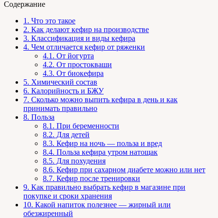
Содержание
1.
Что это такое
2.
Как делают кефир на производстве
3.
Классификация и виды кефира
4.
Чем отличается кефир от ряженки
4.1.
От йогурта
4.2.
От простокваши
4.3.
От биокефира
5.
Химический состав
6.
Калорийность и БЖУ
7.
Сколько можно выпить кефира в день и как
принимать правильно
8.
Польза
8.1.
При беременности
8.2.
Для детей
8.3.
Кефир на ночь — польза и вред
8.4.
Польза кефира утром натощак
8.5.
Для похудения
8.6.
Кефир при сахарном диабете можно или нет
8.7.
Кефир после тренировки
9.
Как правильно выбрать кефир в магазине при
покупке и сроки хранения
10.
Какой напиток полезнее — жирный или
обезжиренный