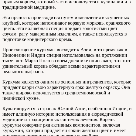
пряным корнем, который часто используется в кулинарии и в
традиционной медицине.
Эта пряность производится путем измельчения высушенных
клубней, которые напоминают корявую морковь, оранжевого
цвета. Эта волшебная специя придает золотистый цвет
соусам, рагу, макаронным изделиям, а также используется в
подготовке кондитерского крема.
Происхождение куркумы восходит к Азии, в то время как в
Индонезии и Индии специя использовалась на протяжении
тысяч лет. Марко Поло в своем дневнике описывает, что этот
удивительный корень обладает всеми характеристиками
реального шафрана.
Куркума является одним из основных ингредиентов, которые
придают карри свою характерную ярко-желтую окраску. Она
также широко используется в средиземноморской и
индийской кухне.
Культивируется в странах Южной Азии, особенно в Индии, и
имеет длинную историю использования в аюрведической
медицине и традиционных системах лечения. Корень
куркумы содержит ряд активных компонентов, включая
куркумин, который придает ей яркий желтый цвет и имеет
множество потенциальных полезных свойств.