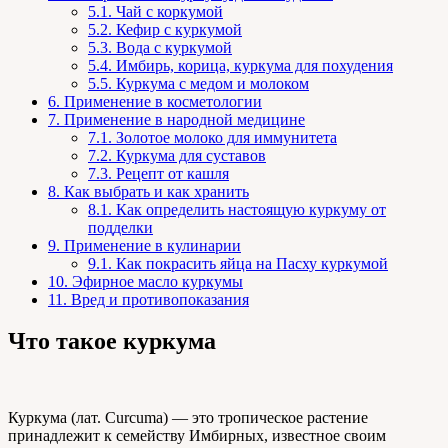
5.1.
Чай с коркумой
5.2.
Кефир с куркумой
5.3.
Вода с куркумой
5.4.
Имбирь, корица, куркума для похудения
5.5.
Куркума с медом и молоком
6.
Применение в косметологии
7.
Применение в народной медицине
7.1.
Золотое молоко для иммунитета
7.2.
Куркума для суставов
7.3.
Рецепт от кашля
8.
Как выбрать и как хранить
8.1.
Как определить настоящую куркуму от
подделки
9.
Применение в кулинарии
9.1.
Как покрасить яйца на Пасху куркумой
10.
Эфирное масло куркумы
11.
Вред и противопоказания
Что такое куркума
Куркума (лат. Curcuma) — это тропическое растение
принадлежит к семейству Имбирных, известное своим