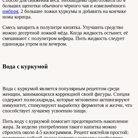
Способ для снижения веса. Необходимо приготовить по 4
больших щепотки обычного чёрного чая и измельчённого
имбиря
, 2 большие ложки куркумы и добавить на кончике
ножа корицы.
Смесь запарить в полулитре кипятка. Улучшить средство
можно десертной ложкой мёда. Когда жидкость остынет, её
смешивают с полулитром кефира. Пить жидкость следует
единожды утром или вечером.
Вода с куркумой
Вода с куркумой является популярным рецептом среди
женщин, занимающихся коррекцией своей фигуры. Специя
содержит полисахариды, которые мгновенно активизируют
иммунитет, стимулируют выработку ферментов и желчи, что
способствует лучшему усвоению пищи.
Пить воду с куркумой помогает предотвратить накопление
жира. За неделю употребления такого напитка можно
сбросить около 4-5 килограммов. Рецепт коктейля простой:
половинку чайной ложки порошка куркумы необходимо