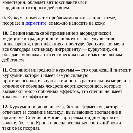
холестерин, обладает антиоксидантным и
кардиопротекторным действием.
9.
Куркума помогает с проблемами кожи — при экземе,
псориазе и
дерматите
, ее можно наносить на кожу.
10.
Специя нашла своё применение в аюрведической
медицине и традиционно используется для улучшения
пищеварения, при инфекциях, простуде, бронхите, астме, и
все благодаря активному ингредиенту — куркумину, он
обладает мощным антисептическим и антибактериальным
действием
11.
Основной ингредиент куркумы — это оранжевый пигмент
куркумин, который имеет самую сильную
противовоспалительную активность в растительном мире, и в
отличие от обычных лекарств-кортикостероидов, которые
вызывают много побочных эффектов, это специя не имеет
токсических эффектов.
12.
Куркумин останавливает действие ферментов, которые
отвечают за создание молекул, вызывающих воспаление в
организме. Специя помогает при ревматоидном артрите,
колите, болезни Крона и воспалительных состояний кожи,
таких как псориаз.