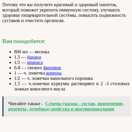
Потому что вы получите красивый и здоровый напиток,
который поможет укрепить иммунную систему, улучшить
здоровье пищеварительной системы, повысить подвижность
суставов и очистить организм.
Вам понадобится:
800 мл — молока
1,5 —
банана
1/2 —
ананаса
6-8 — свежих
фиников
1 — ч. ложечка
корицы
1/2 — ч. ложечки ванильного порошка
1,5 — ч.ложечки куркумы растворяют в 2 -3 столовых
ложках кокосового масла
Читайте также -
Семена укропа - состав, применение,
рецепты, лечебные свойства и противопоказания