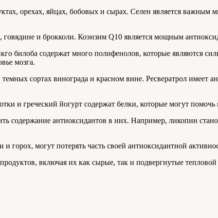
ктах, орехах, яйцах, бобовых и сырах. Селен является важным 
се, говядине и брокколи. Коэнзим Q10 является мощным антиокси
инкго билоба содержат много полифенолов, которые являются с
вье мозга.
темных сортах винограда и красном вине. Ресвератрол имеет ан
ки и греческий йогурт содержат белки, которые могут помочь в
ить содержание антиоксидантов в них. Например, ликопин стано
и и горох, могут потерять часть своей антиоксидантной активно
продуктов, включая их как сырые, так и подвергнутые тепловой