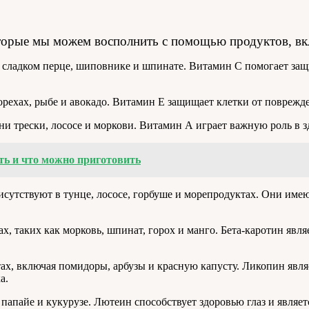
оторые мы можем восполнить с помощью продуктов, в
сладком перце, шиповнике и шпинате. Витамин C помогает защи
орехах, рыбе и авокадо. Витамин E защищает клетки от поврежде
ни трески, лососе и моркови. Витамин А играет важную роль в з
ть и что можно приготовить
утствуют в тунце, лососе, горбуше и морепродуктах. Они имею
, таких как морковь, шпинат, горох и манго. Бета-каротин явл
ах, включая помидоры, арбузы и красную капусту. Ликопин явл
а.
папайе и кукурузе. Лютеин способствует здоровью глаз и являе