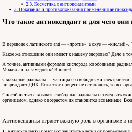
2.3.
Косметика с антиоксидантами
3.
Показания и противопоказания применения антиоксид
Что такое антиоксидант и для чего он
В переводе с латинского anti — «против», а oxys — «кислый»
Какое же отношение они имеют к нашему здоровью? Дело в том
А точнее, активными формами кислорода (свободными радикала
Можно ли их замедлить? Вполне!
Свободные радикалы — частицы со свободными электронами. Эт
повреждают ДНК. Если этот процесс не остановить, то все орг
Способностью связывать свободные радикалы и замедлять ок
организмом, однако с возрастом их становится все меньше. В
Антиоксиданты играют важную роль в организме и им
1.
Антиоксиданты помогают защитить клетки от повреждения, в