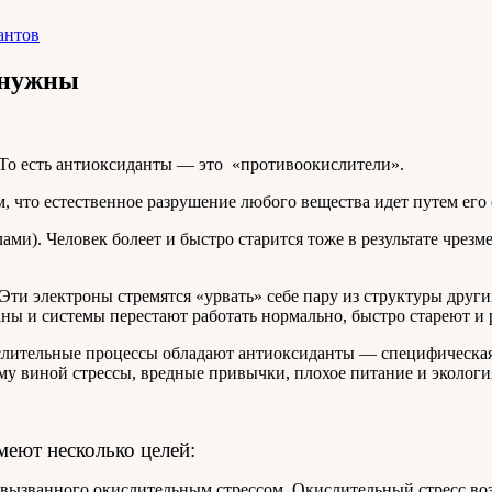
антов
и нужны
. То есть антиоксиданты — это «противоокислители».
, что естественное разрушение любого вещества идет путем его
ми). Человек болеет и быстро старится тоже в результате чрез
и электроны стремятся «урвать» себе пару из структуры други
аны и системы перестают работать нормально, быстро стареют и
ислительные процессы обладают антиоксиданты — специфическа
сему виной стрессы, вредные привычки, плохое питание и эколог
еют несколько целей:
ызванного окислительным стрессом. Окислительный стресс воз