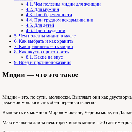
4.1.
Чем полезны мидии для женщин
4.2.
Для мужчин
4.3.
При беременности
4.4.
При грудном вскармливании
4.5.
Для детей
4.6.
При похудении
5.
Чем полезны мидии в масле
6.
Как выбрать и как хранить
7.
Как правильно есть мидии
8.
Как вкусно приготовить
8.1.
Какие на вкус
9.
Вред и противопоказания
Мидии — что это такое
Мидии – это, по сути, моллюски. Выглядят они как двустворч
режимов моллюск способен переносить легко.
Выловить их можно в Мировом океане, Черном море, на Даль
Максимальная длина некоторых видов мидии – 20 сантиметров.