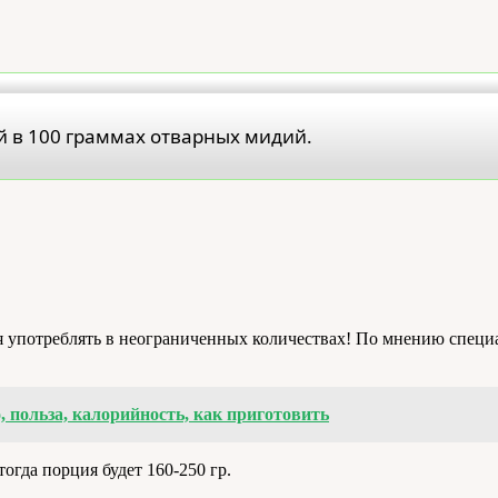
й в 100 граммах отварных мидий.
я употреблять в неограниченных количествах! По мнению специал
о, польза, калорийность, как приготовить
тогда порция будет 160-250 гр.