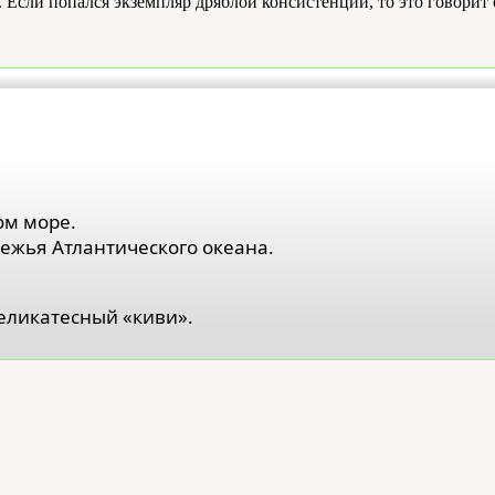
 Если попался экземпляр дряблой консистенции, то это говорит 
ом море.
ежья Атлантического океана.
деликатесный «киви».