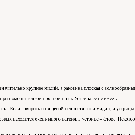
значительно крупнее мидий, а раковина плоская с волнообразн
при помощи тонкой прочной нити. Устрица ее не имеет.
еста. Если говорить о пищевой ценности, то и мидии, и устрицы
рвых находится очень много натрия, в устрице – фтора. Некото
ми живыми фильтрами и могут накапливать вредные вещества.