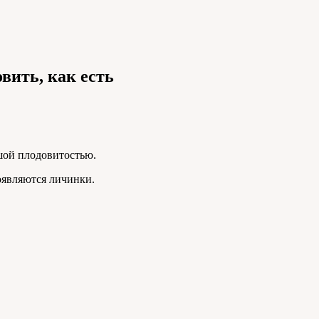
овить, как есть
шой плодовитостью.
оявляются личинки.