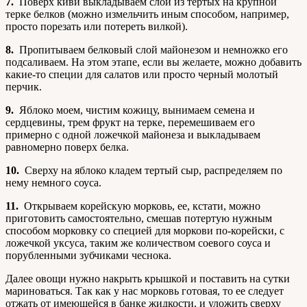
7.
Поверх киви выкладываем слой из тертых на крупной
терке белков (можно измельчить иным способом, например,
просто порезать или потереть вилкой).
8.
Пропитываем белковый слой майонезом и немножко его
подсаливаем. На этом этапе, если вы желаете, можно добавить
какие-то специи для салатов или просто черный молотый
перчик.
9.
Яблоко моем, чистим кожицу, вынимаем семена и
сердцевины, трем фрукт на терке, перемешиваем его
примерно с одной ложечкой майонеза и выкладываем
равномерно поверх белка.
10.
Сверху на яблоко кладем тертый сыр, распределяем по
нему немного соуса.
11.
Открываем корейскую морковь, ее, кстати, можно
приготовить самостоятельно, смешав потертую нужным
способом морковку со специей для моркови по-корейски, с
ложечкой уксуса, таким же количеством соевого соуса и
порубленными зубчиками чеснока.
Далее овощи нужно накрыть крышкой и поставить на сутки
мариноваться. Так как у нас морковь готовая, то ее следует
отжать от имеющейся в банке жидкости, и уложить сверху