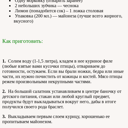
Одну морковку (отварить заранее)
2 небольших зубчика — чеснока
Лимон (понадобится сок) – 1 ложка столовая
Упаковка (200 мл.) — майонеза (лучше всего жирного,
вкусного)
Как приготовить:
1.
Солим воду (1-1,5 литра), кладем в нее куриное филе
(любые взятые вами кусочки птицы), отвариваем до
готовности, остужаем. Если вы брали ножки, бедра или иные
части, их нужно почистить от кожицы и костей. Мясо птицы
режем произвольными некрупными частями.
2.
На большой салатник устанавливаем в центре баночку от
детского питания, стакан или любой круглый предмет,
продукты будут выкладываться вокруг него, дабы в итоге
получился своего рода браслет.
3.
Выкладываем первым слоем курицу, хорошенько ее
пропитываем майонезом.