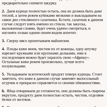
предварительно снимите шкурку.
2.
Даем курице полностью остыть, она не должна быть даже
теплой, а затем режем кубиками мелкими и выкладываем на
самое дно стеклянного салатника. Кстати, салатник в данном
случае следует взять именно из стекла, так закуска,
выложенная слоями, будет очень удачно смотреться, и
нагонять только одним своим видом аппетит.
3.
Сверху мясо пропитываем майонезом.
4.
Плоды киви моем, чистим их от кожицы, одну штучку
нарезает кружками или крупными дольками, ими в
последующем можно будет украсить свою «Африку».
Остальные киви режем произвольно, лучше всего
полукольцами.
5.
Укладываем экзотический продукт поверх курицы. Стоит
заметить, что киви в данном случае заменяет малосольный
огурчик и прекрасно справляется со своими обязанностями.
6.
Яйца отвариваем до готовности, они должны быть сварены
вкрутую, продукту даем полностью остыть, чистим, отделяем
белки от желтков.