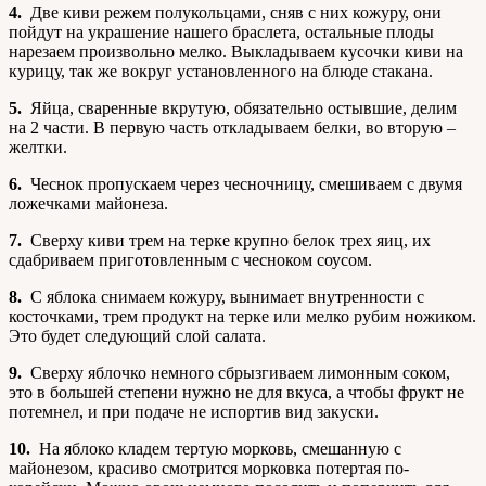
4.
Две киви режем полукольцами, сняв с них кожуру, они
пойдут на украшение нашего браслета, остальные плоды
нарезаем произвольно мелко. Выкладываем кусочки киви на
курицу, так же вокруг установленного на блюде стакана.
5.
Яйца, сваренные вкрутую, обязательно остывшие, делим
на 2 части. В первую часть откладываем белки, во вторую –
желтки.
6.
Чеснок пропускаем через чесночницу, смешиваем с двумя
ложечками майонеза.
7.
Сверху киви трем на терке крупно белок трех яиц, их
сдабриваем приготовленным с чесноком соусом.
8.
С яблока снимаем кожуру, вынимает внутренности с
косточками, трем продукт на терке или мелко рубим ножиком.
Это будет следующий слой салата.
9.
Сверху яблочко немного сбрызгиваем лимонным соком,
это в большей степени нужно не для вкуса, а чтобы фрукт не
потемнел, и при подаче не испортив вид закуски.
10.
На яблоко кладем тертую морковь, смешанную с
майонезом, красиво смотрится морковка потертая по-