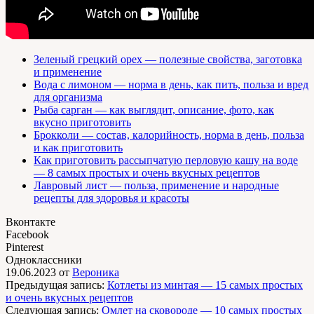
Зеленый грецкий орех — полезные свойства, заготовка
и применение
Вода с лимоном — норма в день, как пить, польза и вред
для организма
Рыба сарган — как выглядит, описание, фото, как
вкусно приготовить
Брокколи — состав, калорийность, норма в день, польза
и как приготовить
Как приготовить рассыпчатую перловую кашу на воде
— 8 самых простых и очень вкусных рецептов
Лавровый лист — польза, применение и народные
рецепты для здоровья и красоты
Вконтакте
Facebook
Pinterest
Одноклассники
19.06.2023
от
Вероника
Предыдущая запись:
Котлеты из минтая — 15 самых простых
и очень вкусных рецептов
Следующая запись:
Омлет на сковороде — 10 самых простых