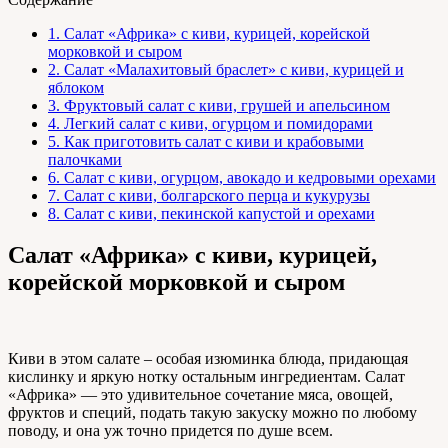
1.
Салат «Африка» с киви, курицей, корейской
морковкой и сыром
2.
Салат «Малахитовый браслет» с киви, курицей и
яблоком
3.
Фруктовый салат с киви, грушей и апельсином
4.
Легкий салат с киви, огурцом и помидорами
5.
Как приготовить салат с киви и крабовыми
палочками
6.
Салат с киви, огурцом, авокадо и кедровыми орехами
7.
Салат с киви, болгарского перца и кукурузы
8.
Салат с киви, пекинской капустой и орехами
Салат «Африка» с киви, курицей,
корейской морковкой и сыром
Киви в этом салате – особая изюминка блюда, придающая
кислинку и яркую нотку остальным ингредиентам. Салат
«Африка» — это удивительное сочетание мяса, овощей,
фруктов и специй, подать такую закуску можно по любому
поводу, и она уж точно придется по душе всем.