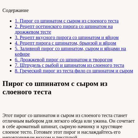
Содержание
1.
Пирог со шпинатом с сыром из слоеного теста
2.
Рецепт осетинского пирога со шпинатом на
дрожжевом тесте
3.
Рецепт вкусного пирога со шпинатом и яйцом
4.
Рецепт пирога с шпинатом, брынзой и яйцом
5.
Заливной пирог со шпинатом, сыром и яйцами на
кефире
6.
Дрожжевой пирог со шпинатом и творогом
7.
Штрудель с рыбой и шпинатом из слоеного теста
8.
Греческий пирог из теста фило со шпинатом и сыром
Пирог со шпинатом с сыром из
слоеного теста
Этот пирог со шпинатом и сыром из слоеного теста станет
отличным выбором для легкого обеда или ужина. Он сочетает
в себе ароматный шпинат, сырную начинку и хрустящее
слоеное тесто. Готовьте этот пирог и наслаждайтесь его
неповторимым вкусом и текстурой.