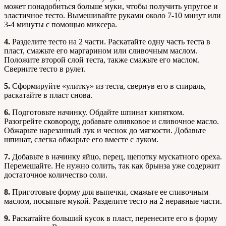
может понадобиться больше муки, чтобы получить упругое и
эластичное тесто. Вымешивайте руками около 7-10 минут или
3-4 минуты с помощью миксера.
4.
Разделите тесто на 2 части. Раскатайте одну часть теста в
пласт, смажьте его маргарином или сливочным маслом.
Положите второй слой теста, также смажьте его маслом.
Сверните тесто в рулет.
5.
Сформируйте «улитку» из теста, свернув его в спираль,
раскатайте в пласт снова.
6.
Подготовьте начинку. Обдайте шпинат кипятком.
Разогрейте сковороду, добавьте оливковое и сливочное масло.
Обжарьте нарезанный лук и чеснок до мягкости. Добавьте
шпинат, слегка обжарьте его вместе с луком.
7.
Добавьте в начинку яйцо, перец, щепотку мускатного ореха.
Перемешайте. Не нужно солить, так как брынза уже содержит
достаточное количество соли.
8.
Приготовьте форму для выпечки, смажьте ее сливочным
маслом, посыпьте мукой. Разделите тесто на 2 неравные части.
9.
Раскатайте больший кусок в пласт, перенесите его в форму