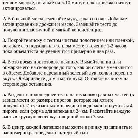
теплом молоке, оставьте на 5-10 минут, пока дрожжи начнут
активироваться.
2.
В большой миске смешайте муку, сахар и соль. Добавьте
активированные дрожжи и масло. Замешайте тесто до
получения эластичной и мягкой консистенции.
3.
Покройте миску с тестом чистым полотенцем или пленкой,
оставьте его подходить в теплом месте в течение 1-2 часов,
пока объем теста не увеличится примерно в два раза.
4.
В это время приготовьте начинку. Вымойте шпинат и
обжарьте его на сковороде до того, как он слегка уменьшится
в объеме. Добавьте нарезанный зеленый лук, соль и перец по
вкусу. Обжаривайте до мягкости лука. Оставьте начинку на
стороне для остывания.
5.
Разделите подошедшее тесто на несколько равных частей (в
зависимости от размера пирогов, которые вы хотите
получить). Из указанных ингредиентов должно получиться 4
пирога, если форма для запекания 24 см. Раскатайте каждую
часть в круглую лепешку толщиной около 3 мм.
6.
В центр каждой лепешки выложите начинку из шпината и
равномерно распределите натертый сыр.