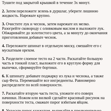
Тушите под закрытой крышкой в течение 3х минут.
2.
Затем переложите зелень в дуршлаг, уберите лишнюю
жидкость. Нарежьте крупно.
3.
Очистите лук и чеснок, затем нарежьте их мелко.
Разогрейте сковороду с оливковым маслом и выложите лук.
Обжаривайте до золотистого цвета, а за минуту до окончания
приготовления добавьте чеснок.
4.
Переложите шпинат в отдельную миску, смешайте его с
мускатным орехом.
5.
Разделите слоеное тесто на 2 части. Раскатайте большую
часть в тонкий пласт, выложите его в круглую форму для
выпечки, сформируйте бортики.
6.
К шпинату добавьте поджарку из лука и чеснока, а также
сыр Фета. Перемешайте все ингредиенты. Равномерно
распределите по всей поверхности.
7.
Раскатайте вторую часть теста, уложите его поверх
начинки. Ножом или вилкой сделайте красивый рисунок на
поверхности теста, смажьте пирог взбитым яйцом.
8.
Украсьте пирог кунжутом, выпекайте в предварительно