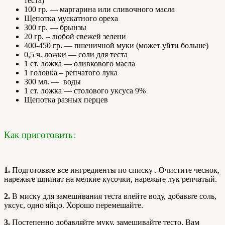
теста)
100 гр. — маргарина или сливочного масла
Щепотка мускатного ореха
300 гр. — брынзы
20 гр. – любой свежей зелени
400-450 гр. — пшеничной муки (может уйти больше)
0,5 ч. ложки — соли для теста
1 ст. ложка — оливкового масла
1 головка – репчатого лука
300 мл. — воды
1 ст. ложка — столового уксуса 9%
Щепотка разных перцев
Как приготовить:
1.
Подготовьте все ингредиенты по списку . Очистите чеснок,
нарежьте шпинат на мелкие кусочки, нарежьте лук репчатый.
2.
В миску для замешивания теста влейте воду, добавьте соль,
уксус, одно яйцо. Хорошо перемешайте.
3.
Постепенно добавляйте муку, замешивайте тесто. Вам