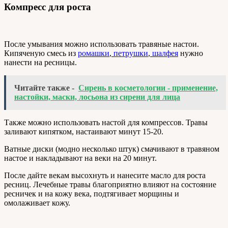
Компресс для роста
После умывания можно использовать травяные настои.
Кипяченую смесь из
ромашки
,
петрушки
,
шалфея
нужно
нанести на ресницы.
Читайте также -
Сирень в косметологии - применение,
настойки, маски, лосьона из сирени для лица
Также можно использовать настой для компрессов. Травы
заливают кипятком, настаивают минут 15-20.
Ватные диски (модно несколько штук) смачивают в травяном
настое и накладывают на веки на 20 минут.
После дайте векам высохнуть и нанесите масло для роста
ресниц. Лечебные травы благоприятно влияют на состояние
ресничек и на кожу века, подтягивает морщины и
омолаживает кожу.