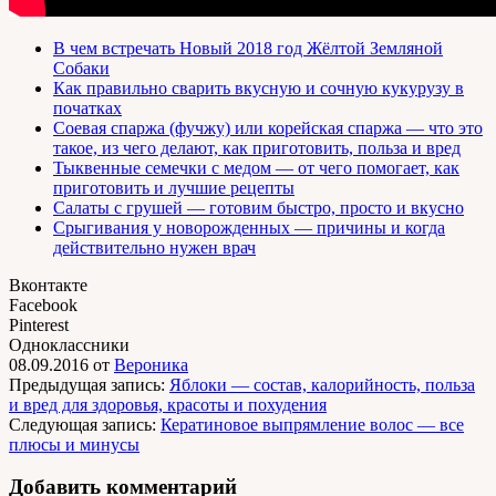
В чем встречать Новый 2018 год Жёлтой Земляной
Собаки
Как правильно сварить вкусную и сочную кукурузу в
початках
Соевая спаржа (фучжу) или корейская спаржа — что это
такое, из чего делают, как приготовить, польза и вред
Тыквенные семечки с медом — от чего помогает, как
приготовить и лучшие рецепты
Салаты с грушей — готовим быстро, просто и вкусно
Срыгивания у новорожденных — причины и когда
действительно нужен врач
Вконтакте
Facebook
Pinterest
Одноклассники
08.09.2016
от
Вероника
Предыдущая запись:
Яблоки — состав, калорийность, польза
и вред для здоровья, красоты и похудения
Следующая запись:
Кератиновое выпрямление волос — все
плюсы и минусы
Добавить комментарий