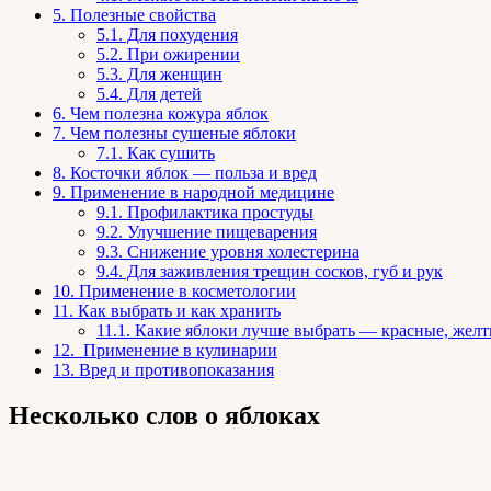
5.
Полезные свойства
5.1.
Для похудения
5.2.
При ожирении
5.3.
Для женщин
5.4.
Для детей
6.
Чем полезна кожура яблок
7.
Чем полезны сушеные яблоки
7.1.
Как сушить
8.
Косточки яблок — польза и вред
9.
Применение в народной медицине
9.1.
Профилактика простуды
9.2.
Улучшение пищеварения
9.3.
Снижение уровня холестерина
9.4.
Для заживления трещин сосков, губ и рук
10.
Применение в косметологии
11.
Как выбрать и как хранить
11.1.
Какие яблоки лучше выбрать — красные, желт
12.
Применение в кулинарии
13.
Вред и противопоказания
Несколько слов о яблоках