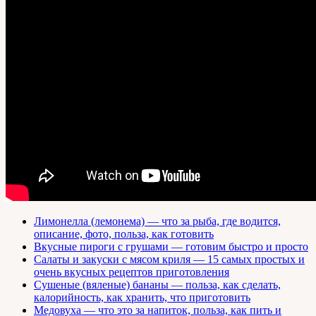
Лимонелла (лемонема) — что за рыба, где водится,
описание, фото, польза, как готовить
Вкусные пироги с грушами — готовим быстро и просто
Салаты и закуски с мясом криля — 15 самых простых и
очень вкусных рецептов приготовления
Сушеные (вяленые) бананы — польза, как сделать,
калорийность, как хранить, что приготовить
Медовуха — что это за напиток, польза, как пить и