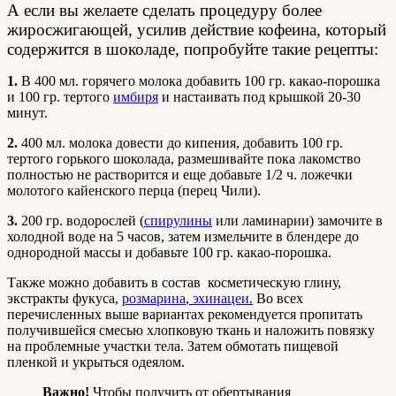
А если вы желаете сделать процедуру более
жиросжигающей, усилив действие кофеина, который
содержится в шоколаде, попробуйте такие рецепты:
1.
В 400 мл. горячего молока добавить 100 гр. какао-порошка
и 100 гр. тертого
имбиря
и настаивать под крышкой 20-30
минут.
2.
400 мл. молока довести до кипения, добавить 100 гр.
тертого горького шоколада, размешивайте пока лакомство
полностью не растворится и еще добавьте 1/2 ч. ложечки
молотого кайенского перца (перец Чили).
3.
200 гр. водорослей
(
спирулины
или ламинарии) замочите в
холодной воде на 5 часов, затем измельчите в блендере до
однородной массы и добавьте 100 гр. какао-порошка.
Также можно добавить в состав косметическую глину,
экстракты фукуса,
розмарина
,
эхинацеи
.
Во всех
перечисленных выше вариантах рекомендуется пропитать
получившейся смесью хлопковую ткань и наложить повязку
на проблемные участки тела. Затем обмотать пищевой
пленкой и укрыться одеялом.
Важно!
Чтобы получить от обертывания