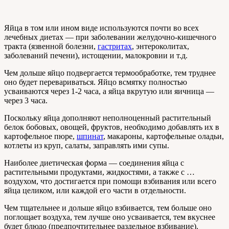
Яйца в том или ином виде используются почти во всех
лечебных диетах — при заболевании желудочно-кишечного
тракта (язвенной болезни,
гастритах
, энтероколитах,
заболеваний печени), истощении, малокровии и т.д.
Чем дольше яйцо подвергается термообработке, тем труднее
оно будет перевариваться. Яйцо всмятку полностью
усваиваются через 1-2 часа, а яйца вкрутую или яичница —
через 3 часа.
Поскольку яйца дополняют неполноценный растительный
белок бобовых, овощей, фруктов, необходимо добавлять их в
картофельное пюре,
шпинат
, макароны, картофельные оладьи,
котлеты из круп, салаты, заправлять ими супы.
Наиболее диетическая форма — соединения яйца с
растительными продуктами, жидкостями, а также с …
воздухом, что достигается при помощи взбивания или всего
яйца целиком, или каждой его части в отдельности.
Чем тщательнее и дольше яйцо взбивается, тем больше оно
поглощает воздуха, тем лучше оно усваивается, тем вкуснее
будет блюдо (предпочтительнее раздельное взбивание).