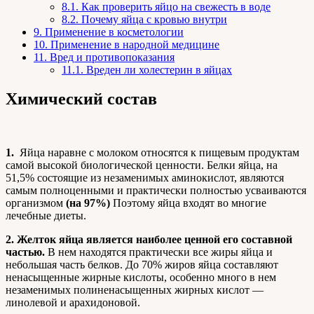
8.1.
Как проверить яйцо на свежесть в воде
8.2.
Почему яйца с кровью внутри
9.
Применение в косметологии
10.
Применение в народной медицине
11.
Вред и противопоказания
11.1.
Вреден ли холестерин в яйцах
Химический состав
1.
Яйца наравне с молоком относятся к пищевым продуктам
самой высокой биологической ценности. Белки яйца, на
51,5% состоящие из незаменимых аминокислот, являются
самым полноценными и практически полностью усваиваются
организмом
(на 97%)
Поэтому яйца входят во многие
лечебные диеты.
2. Желток яйца является наиболее ценной его составной
частью.
В нем находятся практически все жиры яйца и
небольшая часть белков. До 70% жиров яйца составляют
ненасыщенные жирные кислоты, особенно много в нем
незаменимых полиненасыщенных жирных кислот —
линолевой и арахидоновой.