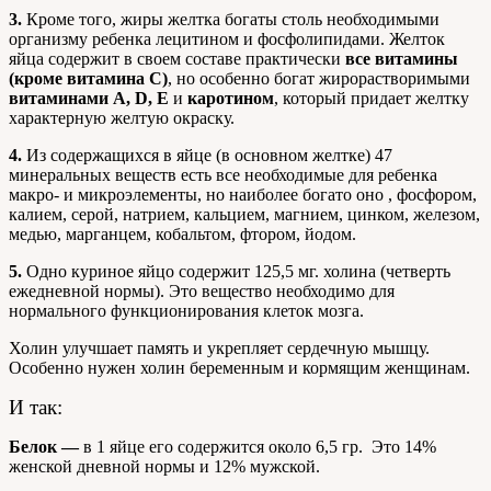
3.
Кроме того, жиры желтка богаты столь необходимыми
организму ребенка лецитином и фосфолипидами. Желток
яйца содержит в своем составе практически
все витамины
(кроме витамина С)
, но особенно богат жирорастворимыми
витаминами А, D, Е
и
каротином
, который придает желтку
характерную желтую окраску.
4.
Из содержащихся в яйце (в основном желтке) 47
минеральных веществ есть все необходимые для ребенка
макро- и микроэлементы, но наиболее богато оно , фосфором,
калием, серой, натрием, кальцием, магнием, цинком, железом,
медью, марганцем, кобальтом, фтором, йодом.
5.
Одно куриное яйцо содержит 125,5 мг. холина (четверть
ежедневной нормы). Это вещество необходимо для
нормального функционирования клеток мозга.
Холин улучшает память и укрепляет сердечную мышцу.
Особенно нужен холин беременным и кормящим женщинам.
И так:
Белок —
в 1 яйце его содержится около 6,5 гр. Это 14%
женской дневной нормы и 12% мужской.