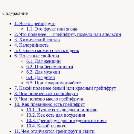
Содержание
1.
Все о грейпфруте
1.1.
Это фрукт или ягода
2.
Что полезнее — грейпфрут, помело или апельсин
3.
Химический состав
4.
Калорийность
5.
Сколько можно съесть в день
6.
Полезные свойства
6.1.
Для женщин
6.2.
При беременности
6.3.
Для мужчин
6.4.
Для детей
6.5.
При сахарном диабете
7.
Какой полезнее белый или красный грейпфрут
8.
Чем полезен сок грейпфрута
9.
Чем полезно масло грейпфрута
10.
Как правильно есть грейпфрут
10.1.
Лучше есть до еды или после
10.2.
Как есть для похудения
10.3.
Грейпфрут для похудения на ночь
10.4.
Какой на вкус
11.
Чем отличаются грейпфрут и свити