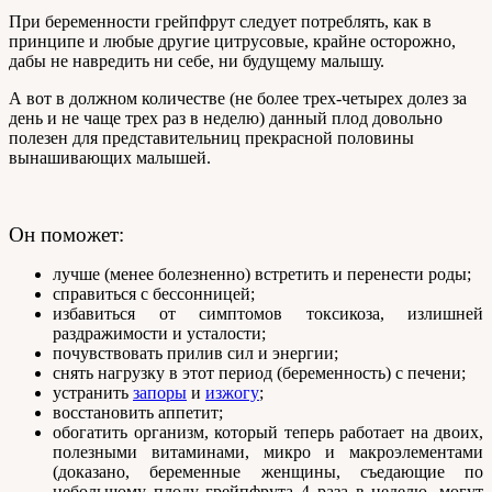
При беременности грейпфрут следует потреблять, как в
принципе и любые другие цитрусовые, крайне осторожно,
дабы не навредить ни себе, ни будущему малышу.
А вот в должном количестве (не более трех-четырех долез за
день и не чаще трех раз в неделю) данный плод довольно
полезен для представительниц прекрасной половины
вынашивающих малышей.
Он поможет:
лучше (менее болезненно) встретить и перенести роды;
справиться с бессонницей;
избавиться от симптомов токсикоза, излишней
раздражимости и усталости;
почувствовать прилив сил и энергии;
снять нагрузку в этот период (беременность) с печени;
устранить
запоры
и
изжогу
;
восстановить аппетит;
обогатить организм, который теперь работает на двоих,
полезными витаминами, микро и макроэлементами
(доказано, беременные женщины, съедающие по
небольшому плоду грейпфрута 4 раза в неделю, могут