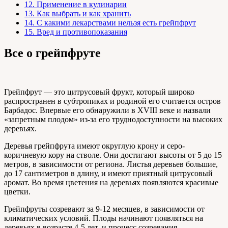
12.
Применение в кулинарии
13.
Как выбрать и как хранить
14.
С какими лекарствами нельзя есть грейпфрут
15.
Вред и противопоказания
Все о грейпфруте
Грейпфрут — это цитрусовый фрукт, который широко
распространен в субтропиках и родиной его считается остров
Барбадос. Впервые его обнаружили в XVIII веке и назвали
«запретным плодом» из-за его труднодоступности на высоких
деревьях.
Деревья грейпфрута имеют округлую крону и серо-
коричневую кору на стволе. Они достигают высоты от 5 до 15
метров, в зависимости от региона. Листья деревьев большие,
до 17 сантиметров в длину, и имеют приятный цитрусовый
аромат. Во время цветения на деревьях появляются красивые
цветки.
Грейпфруты созревают за 9-12 месяцев, в зависимости от
климатических условий. Плоды начинают появляться на
деревьях в возрасте 4-5 лет, и процесс созревания