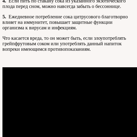
4.
Если пить по стакану сока из указанного экзотического
плода перед сном, можно навсегда забыть о бессоннице.
5.
Ежедневное потребление сока цитрусового благотворно
влияет на иммунитет, повышает защитные функции
организма к вирусам и инфекциям.
Что касается вреда, то он может быть, если злоупотреблять
грейпфрутовым соком или употреблять данный напиток
вопреки имеющимся противопоказаниям.