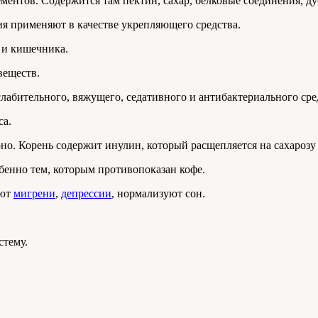
ентов. Содержится там пектин, сахар, белковые соединения, ду
я применяют в качестве укрепляющего средства.
 и кишечника.
веществ.
абительного, вяжущего, седативного и антибактериального сре
са.
но. Корень содержит инулин, который расщепляется на сахарозу 
бенно тем, которым противопоказан кофе.
ают
мигрени
,
депрессии
, нормализуют сон.
стему.