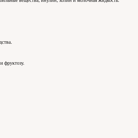
бильные вещества, инулин, холин и молочная жидкость.
дства.
и фруктозу.