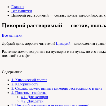
Главная
Все напитки
Цикорий растворимый — состав, польза, калорийность, к
Цикорий растворимый — состав, польза
Все напитки
Добрый день, дорогие читатели!
Цикорий
– многолетняя трава
Растение можно встретить на пустырях и на лугах, но его та
похожий на кофе.
Содержание
1.
Химический состав
2.
Калорийность
3.
Сколько можно выпить цикория растворимого в день
4.
Полезные свойства
4.1.
Для женщин
4.2.
Для детей
5.
Цикорий повышает или понижает давление?