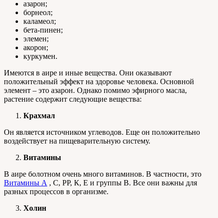
азарон;
борнеол;
каламеол;
бета-пинен;
элемен;
акорон;
куркумен.
Имеются в аире и иные вещества. Они оказывают
положительный эффект на здоровье человека. Основной
элемент – это азарон. Однако помимо эфирного масла,
растение содержит следующие вещества:
Крахмал
Он является источником углеводов. Еще он положительно
воздействует на пищеварительную систему.
Витамины
В аире болотном очень много витаминов. В частности, это
Витамины А
, С, РР, К, Е и группы В. Все они важны для
разных процессов в организме.
Холин