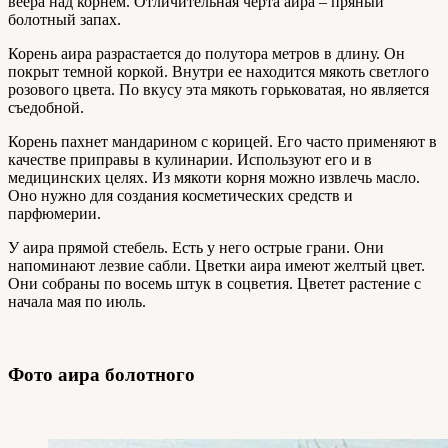
веера над корнем. Отличительная черта аира – пряный
болотный запах.
Корень аира разрастается до полутора метров в длину. Он
покрыт темной коркой. Внутри ее находится мякоть светлого
розового цвета. По вкусу эта мякоть горьковатая, но является
съедобной.
Корень пахнет мандарином с корицей. Его часто применяют в
качестве приправы в кулинарии. Используют его и в
медицинских целях. Из мякоти корня можно извлечь масло.
Оно нужно для создания косметических средств и
парфюмерии.
У аира прямой стебель. Есть у него острые грани. Они
напоминают лезвие сабли. Цветки аира имеют желтый цвет.
Они собраны по восемь штук в соцветия. Цветет растение с
начала мая по июль.
Фото аира болотного