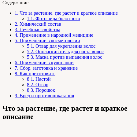
Содержание
1.
Что за растение, где растет и краткое описание
1.1.
Фото аира болотного
2.
Химический состав
3.
Лечебные свойства
4.
Применение в народной медицине
5.
Применение в косметологии
5.1.
Отвар для укрепления волос
5.2.
Ополаскиватель для роста волос
5.3.
Маска против выпадения волос
6.
Применение в кулинарии
7.
Сбор, заготовка и хранение
8.
Как приготовить
8.1.
Настой
8.2.
Отвар
8.3.
Порошок
9.
Вред и противопоказания
Что за растение, где растет и краткое
описание