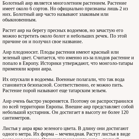
Болотный аир является многолетним растением. Растение
имеет около 6 сортов. Но официально признаны лишь 2 из
них. Болотный аир часто называют злаковым или
обыкновенным.
Растет аир на берегу пресных водоемов, но зачастую его
можно встретить около болот и небольших речек. По этой
причине он и получил свое название.
Аир плодоносит. Плоды растения имеют красный или
зеленый цвет. Считается, что именно из-за плодов растение и
попало в Европу. Историки утверждают, что монголо-татары
применяли корни аира.
Их опускали в водоемы. Военные полагали, что так вода
становится безопасной. Соответственно, ее можно пить.
Растение порой называют еще татарским зельем.
Аир очень быстро укореняется. Поэтому он распространился
по всей территории Европы. Внешне аир представляет собой
небольшой кустарник. Он достигает в высоту не более 120
сантиметров.
Листья у аира ярко зеленого цвета. В длину они достигают
одного метра. Их форма – мечевидная. Растут листья в виде