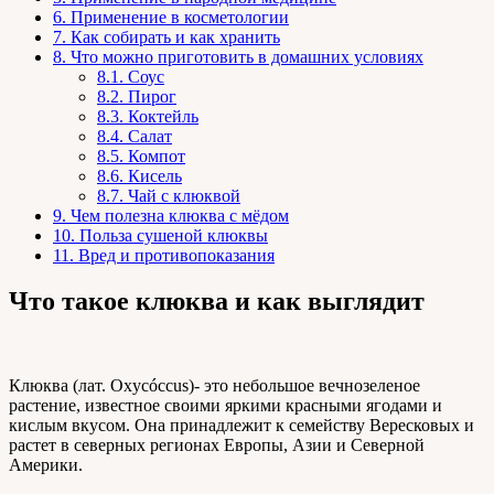
6.
Применение в косметологии
7.
Как собирать и как хранить
8.
Что можно приготовить в домашних условиях
8.1.
Соус
8.2.
Пирог
8.3.
Коктейль
8.4.
Салат
8.5.
Компот
8.6.
Кисель
8.7.
Чай с клюквой
9.
Чем полезна клюква с мёдом
10.
Польза сушеной клюквы
11.
Вред и противопоказания
Что такое клюква и как выглядит
Клюква (лат.
Oxycóccus
)- это небольшое вечнозеленое
растение, известное своими яркими красными ягодами и
кислым вкусом. Она принадлежит к семейству Вересковых и
растет в северных регионах Европы, Азии и Северной
Америки.