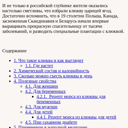
И не только в российской глубинке жители оказались
настолько сметливы, что избрали клюкву царицей ягод.
Достаточно вспомнить, что в 19 столетии Польша, Канада,
заснеженная Скандинавия и Беларусь начали впервые
выращивать прекрасную спасительницу от тысячи
заболеваний, и разводить специальные плантации с клюквой.
Содержание
1.
Что такое клюква и как выглядит
1.1.
Где растет
2.
Химический состав и калорийность
3.
Сколько можно съесть клюквы в день
4.
Полезные свойства
4.1.
Для женщин
4.2.
Для беременных
4.2.1.
Рецепт морса из клюквы для
беременных
4.3.
Для мужчин
4.4.
Для детей
4.4.1.
Рецепт морса из клюквы для детей
4.5.
При сахарном диабете
5.
Применение в народной медицине