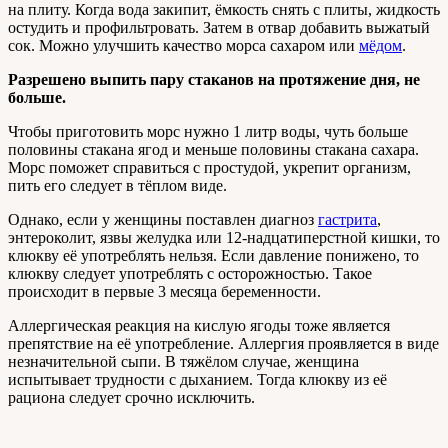
на плиту. Когда вода закипит, ёмкость снять с плиты, жидкость
остудить и профильтровать. Затем в отвар добавить выжатый
сок. Можно улучшить качество морса сахаром или
мёдом
.
Разрешено выпить пару стаканов на протяжение дня, не
больше.
Чтобы приготовить морс нужно 1 литр воды, чуть больше
половины стакана ягод и меньше половины стакана сахара.
Морс поможет справиться с простудой, укрепит организм,
пить его следует в тёплом виде.
Однако, если у женщины поставлен диагноз
гастрита
,
энтероколит, язвы желудка или 12-надцатиперстной кишки, то
клюкву её употреблять нельзя. Если давление понижено, то
клюкву следует употреблять с осторожностью. Такое
происходит в первые 3 месяца беременности.
Аллергическая реакция на кислую ягоды тоже является
препятствие на её употребление. Аллергия проявляется в виде
незначительной сыпи. В тяжёлом случае, женщина
испытывает трудности с дыханием. Тогда клюкву из её
рациона следует срочно исключить.