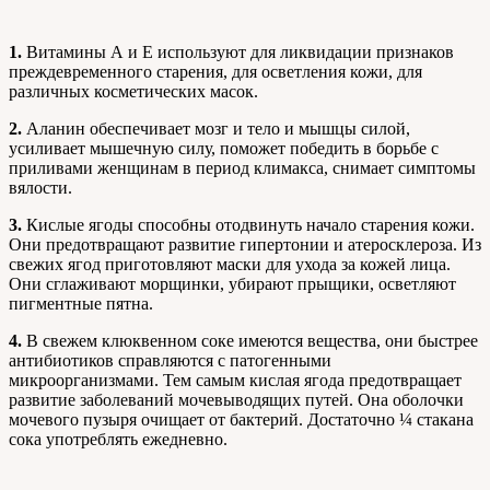
1.
Витамины А и Е используют для ликвидации признаков
преждевременного старения, для осветления кожи, для
различных косметических масок.
2.
Аланин обеспечивает мозг и тело и мышцы силой,
усиливает мышечную силу, поможет победить в борьбе с
приливами женщинам в период климакса, снимает симптомы
вялости.
3.
Кислые ягоды способны отодвинуть начало старения кожи.
Они предотвращают развитие гипертонии и атеросклероза. Из
свежих ягод приготовляют маски для ухода за кожей лица.
Они сглаживают морщинки, убирают прыщики, осветляют
пигментные пятна.
4.
В свежем клюквенном соке имеются вещества, они быстрее
антибиотиков справляются с патогенными
микроорганизмами. Тем самым кислая ягода предотвращает
развитие заболеваний мочевыводящих путей. Она оболочки
мочевого пузыря очищает от бактерий. Достаточно ¼ стакана
сока употреблять ежедневно.