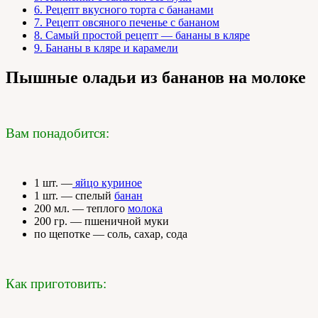
6.
Рецепт вкусного торта с бананами
7.
Рецепт овсяного печенье с бананом
8.
Самый простой рецепт — бананы в кляре
9.
Бананы в кляре и карамели
Пышные оладьи из бананов на молоке
Вам понадобится:
1 шт. —
яйцо куриное
1 шт. — спелый
банан
200 мл. — теплого
молока
200 гр. — пшеничной муки
по щепотке — соль, сахар, сода
Как приготовить: