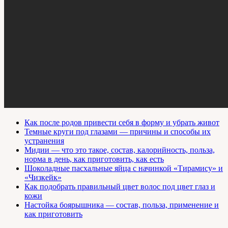
Как после родов привести себя в форму и убрать живот
Темные круги под глазами — причины и способы их
устранения
Мидии — что это такое, состав, калорийность, польза,
норма в день, как приготовить, как есть
Шоколадные пасхальные яйца с начинкой «Тирамису» и
«Чизкейк»
Как подобрать правильный цвет волос под цвет глаз и
кожи
Настойка боярышника — состав, польза, применение и
как приготовить