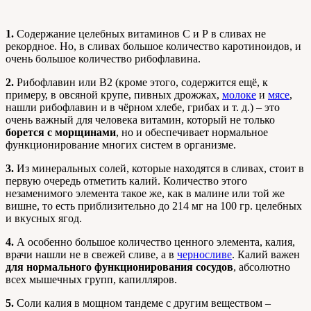
1.
Содержание целебных витаминов С и Р в сливах не
рекордное. Но, в сливах большое количество каротиноидов, и
очень большое количество рибофлавина.
2.
Рибофлавин или В2 (кроме этого, содержится ещё, к
примеру, в овсяной крупе, пивных дрожжах,
молоке
и
мясе
,
нашли рибофлавин и в чёрном хлебе, грибах и т. д.) – это
очень важный для человека витамин, который не только
борется с морщинами
, но и обеспечивает нормальное
функционирование многих систем в организме.
3.
Из минеральных солей, которые находятся в сливах, стоит в
первую очередь отметить калий. Количество этого
незаменимого элемента такое же, как в малине или той же
вишне, то есть приблизительно до 214 мг на 100 гр. целебных
и вкусных ягод.
4.
А особенно большое количество ценного элемента, калия,
врачи нашли не в свежей сливе, а в
черносливе
. Калий важен
для нормального функционирования сосудов
, абсолютно
всех мышечных групп, капилляров.
5.
Соли калия в мощном тандеме с другим веществом –