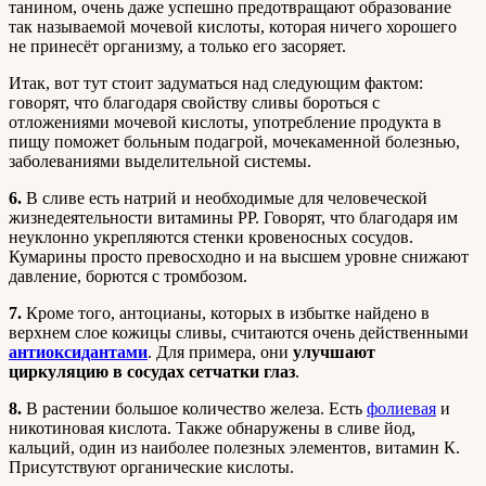
танином, очень даже успешно предотвращают образование
так называемой мочевой кислоты, которая ничего хорошего
не принесёт организму, а только его засоряет.
Итак, вот тут стоит задуматься над следующим фактом:
говорят, что благодаря свойству сливы бороться с
отложениями мочевой кислоты, употребление продукта в
пищу поможет больным подагрой, мочекаменной болезнью,
заболеваниями выделительной системы.
6.
В сливе есть натрий и необходимые для человеческой
жизнедеятельности витамины РР. Говорят, что благодаря им
неуклонно укрепляются стенки кровеносных сосудов.
Кумарины просто превосходно и на высшем уровне снижают
давление, борются с тромбозом.
7.
Кроме того, антоцианы, которых в избытке найдено в
верхнем слое кожицы сливы, считаются очень действенными
антиоксидантами
. Для примера, они
улучшают
циркуляцию в сосудах сетчатки глаз
.
8.
В растении большое количество железа. Есть
фолиевая
и
никотиновая кислота. Также обнаружены в сливе йод,
кальций, один из наиболее полезных элементов, витамин К.
Присутствуют органические кислоты.