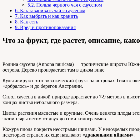
5.2.
Польза черного чая с саусепом
6.
Как заваривать чай с саусепом
7.
Как выбрать и как хранить
8.
Как есть
9.
Вред и противопоказания
Что за фрукт, где растет, описание, как
Родина саусепа (Annona muricata) — тропические широты Южно
острова. Дерево произрастает там в диком виде.
Культивируют этот экзотический фрукт на островах Тихого 
«добралось» и до берегов Австралии.
Ствол саусепа в дикой природе дорастает до 7-9 метров в высо
концах листья небольшого размера.
Цветы растения мясистые и крупные. Очень ценятся плоды этог
экземпляры весом от двух до семи килограммов.
Кожура плода покрыта неострыми шипами. У недозрелых плодов
некоторых странах их еще называют
«драконьими яйцами»
.