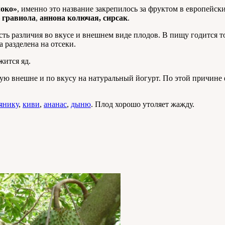
локо»
, именно это название закрепилось за фруктом в европейс
–
гравиола
,
аннона колючая, сирсак
.
сть различия во вкусе и внешнем виде плодов. В пищу годится т
 разделена на отсеки.
жится яд.
ую внешне и по вкусу на натуральный йогурт. По этой причине 
янику
,
киви
,
ананас
,
дыню
. Плод хорошо утоляет жажду.