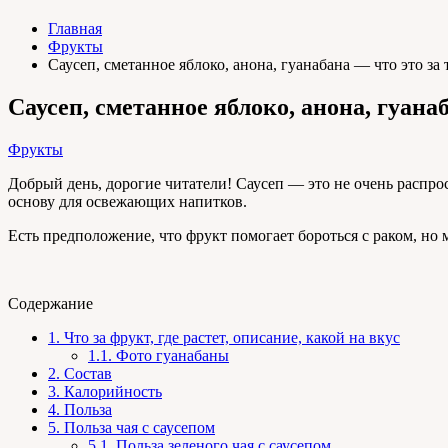
Главная
Фрукты
Саусеп, сметанное яблоко, анона, гуанабана — что это за 
Саусеп, сметанное яблоко, анона, гуана
Фрукты
Добрый день, дорогие читатели! Саусеп — это не очень распро
основу для освежающих напитков.
Есть предположение, что фрукт помогает бороться с раком, но
Содержание
1.
Что за фрукт, где растет, описание, какой на вкус
1.1.
Фото гуанабаны
2.
Состав
3.
Калорийность
4.
Польза
5.
Польза чая с саусепом
5.1.
Польза зеленого чая с саусепом