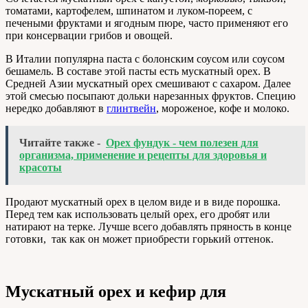
томатами, картофелем, шпинатом и луком-пореем, с
печеными фруктами и ягодным пюре, часто применяют его
при консервации грибов и овощей.
В Италии популярна паста с болонским соусом или соусом
бешамель. В составе этой пасты есть мускатный орех. В
Средней Азии мускатный орех смешивают с сахаром. Далее
этой смесью посыпают дольки нарезанных фруктов. Специю
нередко добавляют в
глинтвейн
, мороженое, кофе и молоко.
Читайте также -
Орех фундук - чем полезен для
организма, применение и рецепты для здоровья и
красоты
Продают мускатный орех в целом виде и в виде порошка.
Перед тем как использовать целый орех, его дробят или
натирают на терке. Лучше всего добавлять пряность в конце
готовки, так как он может приобрести горький оттенок.
Мускатный орех и кефир для