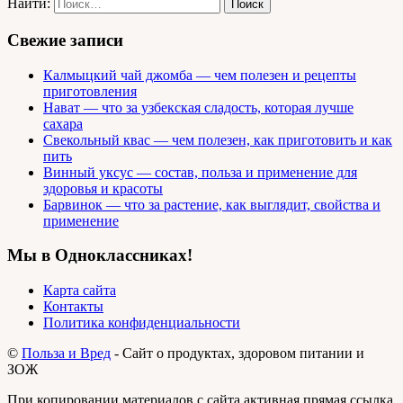
Найти:
Свежие записи
Калмыцкий чай джомба — чем полезен и рецепты
приготовления
Нават — что за узбекская сладость, которая лучше
сахара
Свекольный квас — чем полезен, как приготовить и как
пить
Винный уксус — состав, польза и применение для
здоровья и красоты
Барвинок — что за растение, как выглядит, свойства и
применение
Мы в Одноклассниках!
Карта сайта
Контакты
Политика конфиденциальности
©
Польза и Вред
- Сайт о продуктах, здоровом питании и
ЗОЖ
При копировании материалов с сайта активная прямая ссылка