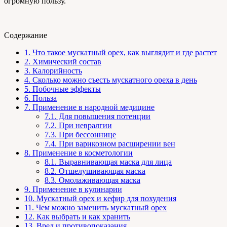
огромную пользу.
Содержание
1.
Что такое мускатный орех, как выглядит и где растет
2.
Химический состав
3.
Калорийность
4.
Сколько можно съесть мускатного ореха в день
5.
Побочные эффекты
6.
Польза
7.
Применение в народной медицине
7.1.
Для повышения потенции
7.2.
При невралгии
7.3.
При бессоннице
7.4.
При варикозном расширении вен
8.
Применение в косметологии
8.1.
Выравнивающая маска для лица
8.2.
Отшелушивающая маска
8.3.
Омолаживающая маска
9.
Применение в кулинарии
10.
Мускатный орех и кефир для похудения
11.
Чем можно заменить мускатный орех
12.
Как выбрать и как хранить
13.
Вред и противопоказания