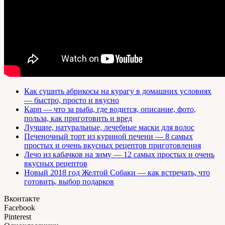
Как сушить абрикосы на курагу в домашних условиях
— быстро, просто и вкусно
Карп — что за рыба, где водится, описание, фото,
польза, как приготовить и вред
Лучшие, натуральные, лечебные маски для волос
Печеночный торт из куриной печени — 8 самых
простых и очень вкусных рецептов приготовления
Лечо из кабачков на зиму — 12 самых простых и очень
вкусных рецептов
Новый 2018 год Желтой Собаки — как встречать, что
готовить, выбор подарков
Вконтакте
Facebook
Pinterest