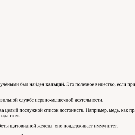
та учёными был найден
кальций
. Это полезное вещество, если п
равильной службе нервно-мышечной деятельности.
ства целый послужной список достоинств. Например, медь, как п
сидантом.
боты щитовидной железы, оно поддерживает иммунитет.