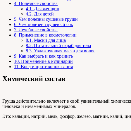
4.
Полезные свойства
4.1.
Для женщин
4.2.
Для детей
5.
Чем полезны сушеные груши
6.
Чем полезен грушевый сок
7.
Лечебные свойства
8.
Применение в косметологии
8.1.
Маски для лица
8.2.
Питательный скраб для тела
8.3.
Увлажняющая маска для волос
9.
Как выбрать и как хранить
10.
Применение в кулинарии
11.
Вред и противопоказания
Химический состав
Груша действительно включает в свой удивительный химически
человека и незаменимых минералов.
Это: кальций, натрий, медь, фосфор, железо, магний, калий, ц