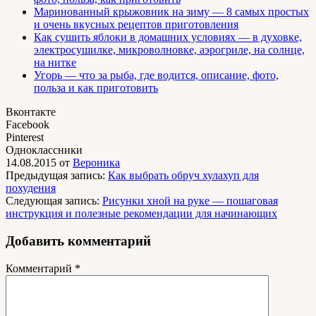
Маринованный крыжовник на зиму — 8 самых простых
и очень вкусных рецептов приготовления
Как сушить яблоки в домашних условиях — в духовке,
электросушилке, микроволновке, аэрогриле, на солнце,
на нитке
Угорь — что за рыба, где водится, описание, фото,
польза и как приготовить
Вконтакте
Facebook
Pinterest
Одноклассники
14.08.2015
от
Вероника
Предыдущая запись:
Как выбрать обруч хулахуп для
похудения
Следующая запись:
Рисунки хной на руке — пошаговая
инструкция и полезные рекомендации для начинающих
Добавить комментарий
Комментарий
*