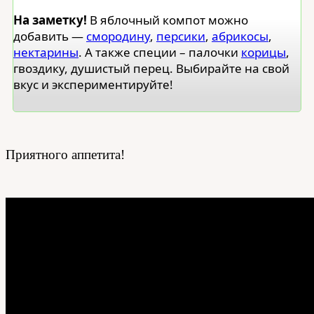
На заметку!
В яблочный компот можно
добавить —
смородину
,
персики
,
абрикосы
,
нектарины
. А также специи – палочки
корицы
,
гвоздику, душистый перец. Выбирайте на свой
вкус и экспериментируйте!
Приятного аппетита!