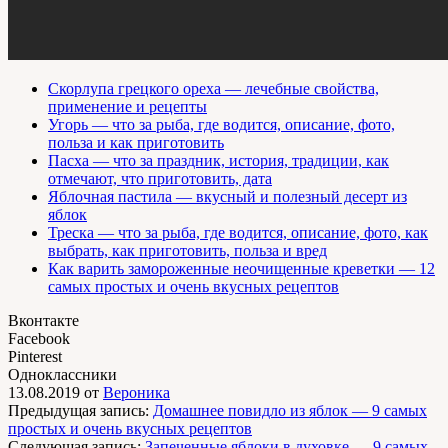
Скорлупа грецкого ореха — лечебные свойства,
применение и рецепты
Угорь — что за рыба, где водится, описание, фото,
польза и как приготовить
Пасха — что за праздник, история, традиции, как
отмечают, что приготовить, дата
Яблочная пастила — вкусный и полезный десерт из
яблок
Треска — что за рыба, где водится, описание, фото, как
выбрать, как приготовить, польза и вред
Как варить замороженные неочищенные креветки — 12
самых простых и очень вкусных рецептов
Вконтакте
Facebook
Pinterest
Одноклассники
13.08.2019
от
Вероника
Предыдущая запись:
Домашнее повидло из яблок — 9 самых
простых и очень вкусных рецептов
Следующая запись:
Запеченные яблоки в духовке — 9 самых