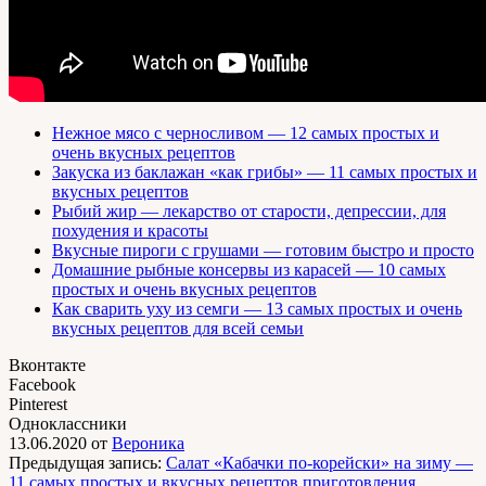
Нежное мясо с черносливом — 12 самых простых и
очень вкусных рецептов
Закуска из баклажан «как грибы» — 11 самых простых и
вкусных рецептов
Рыбий жир — лекарство от старости, депрессии, для
похудения и красоты
Вкусные пироги с грушами — готовим быстро и просто
Домашние рыбные консервы из карасей — 10 самых
простых и очень вкусных рецептов
Как сварить уху из семги — 13 самых простых и очень
вкусных рецептов для всей семьи
Вконтакте
Facebook
Pinterest
Одноклассники
13.06.2020
от
Вероника
Предыдущая запись:
Салат «Кабачки по-корейски» на зиму —
11 самых простых и вкусных рецептов приготовления