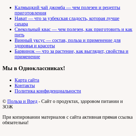
Калмыцкий чай джомба — чем полезен и рецепты
приготовления
Нават — что за узбекская сладость, которая лучше
сахара
Свекольный квас — чем полезен, как приготовить и как
пить
Винный уксус — состав, польза и применение для
здоровья и красоты
Барвинок — что за растение, как выглядит, свойства и
применение
Мы в Одноклассниках!
Карта сайта
Контакты
Политика конфиденциальности
©
Польза и Вред
- Сайт о продуктах, здоровом питании и
ЗОЖ
При копировании материалов с сайта активная прямая ссылка
обязательна!