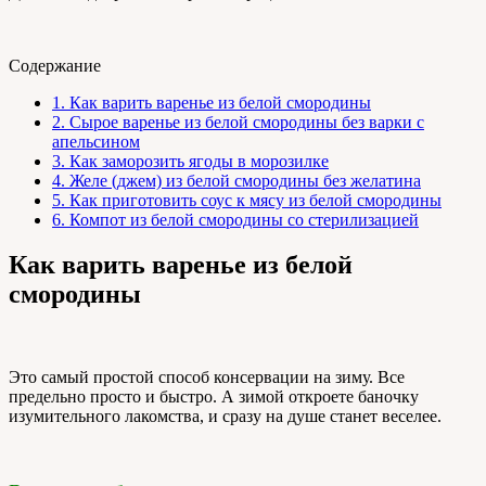
Содержание
1.
Как варить варенье из белой смородины
2.
Сырое варенье из белой смородины без варки с
апельсином
3.
Как заморозить ягоды в морозилке
4.
Желе (джем) из белой смородины без желатина
5.
Как приготовить соус к мясу из белой смородины
6.
Компот из белой смородины со стерилизацией
Как варить варенье из белой
смородины
Это самый простой способ консервации на зиму. Все
предельно просто и быстро. А зимой откроете баночку
изумительного лакомства, и сразу на душе станет веселее.