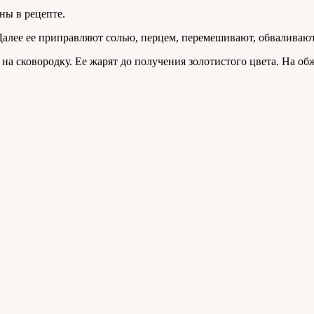
ны в рецепте.
лее ее приправляют солью, перцем, перемешивают, обваливают
а сковородку. Ее жарят до получения золотистого цвета. На об