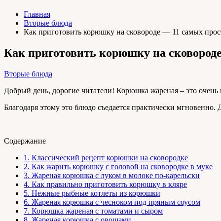
Главная
Вторые блюда
Как приготовить корюшку на сковороде — 11 самых прос
Как приготовить корюшку на сковороде
Вторые блюда
Добрый день, дорогие читатели! Корюшка жареная – это очень 
Благодаря этому это блюдо съедается практически мгновенно. 
Содержание
1.
Классический рецепт корюшки на сковородке
2.
Как жарить корюшку с головой на сковородке в муке
3.
Жареная корюшка с луком в молоке по-карельски
4.
Как правильно приготовить корюшку в кляре
5.
Нежные рыбные котлеты из корюшки
6.
Жареная корюшка с чесноком под пряным соусом
7.
Корюшка жареная с томатами и сыром
8.
Жареная корюшка с овощами